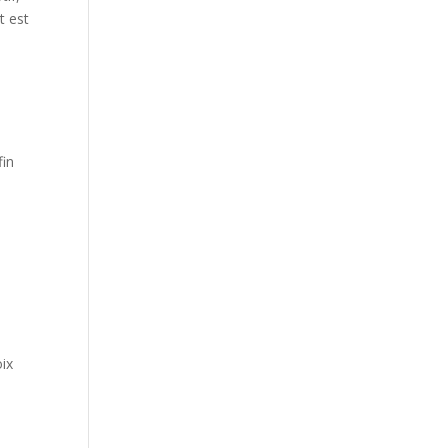
t est
fin
oix