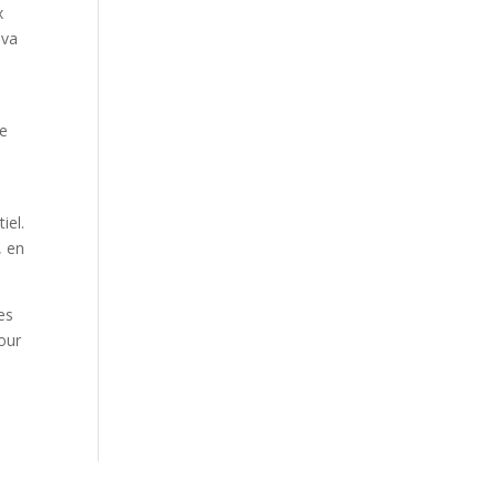
x
 va
re
iel.
, en
es
pour