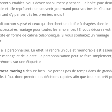
ncontournables. Vous devez absolument y penser ! La boîte joue deu
table et elle représente un souvenir gourmand pour vos invités. Chacun
ortant d’y penser dès les premiers mois !
 joli pochon stylisé et ceux qui cherchent une boîte à dragées dans le
accessoires mariage pour toutes les ambiances ! Si vous décorez vot
oîte en forme de cabine téléphonique. Si vous souhaitez un mariage
r….
r à la personnaliser. En effet, la rendre unique et mémorable est essent
e mariage et de la date. La personnalisation peut se faire simplement
prénoms sur une étiquette.
 votre mariage
débute bien ! Ne perdez pas de temps dans de grand
le. Il faut donc prendre des décisions rapides afin que tout soit prêt 