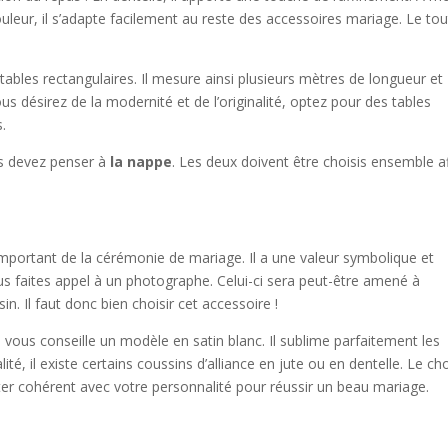
couleur, il s’adapte facilement au reste des accessoires mariage. Le tou
 tables rectangulaires. Il mesure ainsi plusieurs mètres de longueur et
us désirez de la modernité et de l’originalité, optez pour des tables
.
us devez penser à
la nappe
. Les deux doivent être choisis ensemble a
mportant de la cérémonie de mariage. Il a une valeur symbolique et
ous faites appel à un photographe. Celui-ci sera peut-être amené à
n. Il faut donc bien choisir cet accessoire !
e vous conseille un modèle en satin blanc. Il sublime parfaitement les
alité, il existe certains coussins d’alliance en jute ou en dentelle. Le ch
ester cohérent avec votre personnalité pour réussir un beau mariage.