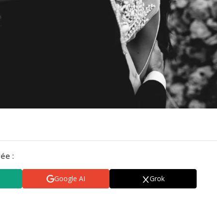
ée :
Google AI
Grok