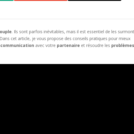
ouple
. Ils sont parfois inévitables, mais il est essentiel de les surmon
 Dans cet article, je vous propose des conseils pratiques pour mieux
a
communication
avec votre
partenaire
et résoudre les
problème