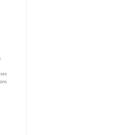
.
s
 ses
ions