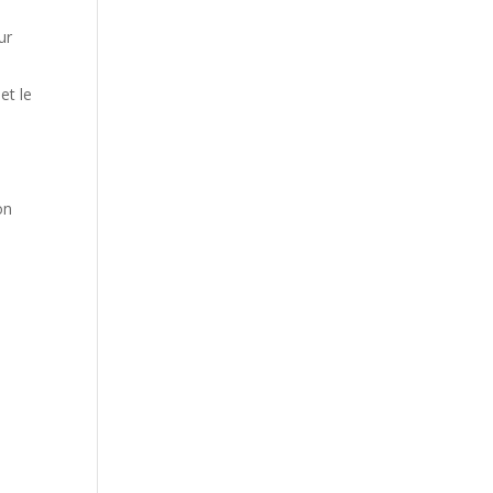
ur
et le
on