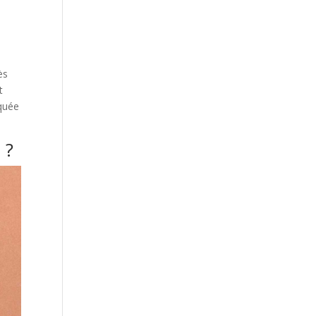
ès
t
squée
 ?