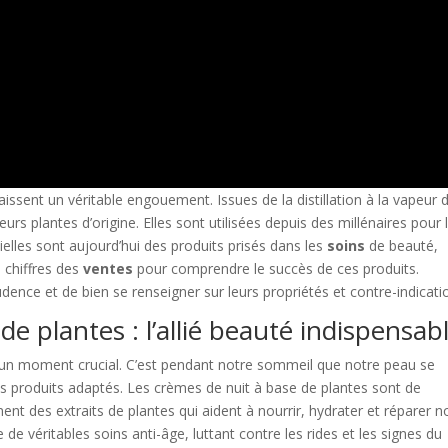
issent un véritable engouement. Issues de la distillation à la vapeur 
eurs plantes d’origine. Elles sont utilisées depuis des millénaires pour 
ntielles sont aujourd’hui des produits prisés dans les
soins
de beauté,
s chiffres des
ventes
pour comprendre le succès de ces produits.
rudence et de bien se renseigner sur leurs propriétés et contre-indicati
e plantes : l’allié beauté indispensab
un moment crucial. C’est pendant notre sommeil que notre peau se
r des produits adaptés. Les crèmes de nuit à base de plantes sont de
nent des extraits de plantes qui aident à nourrir, hydrater et réparer n
 véritables soins anti-âge, luttant contre les rides et les signes du