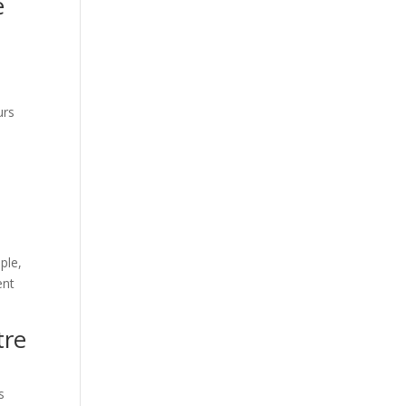
e
urs
ple,
ent
tre
s