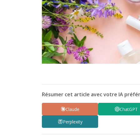
Résumer cet article avec votre IA préfér
Claude
ChatGPT
Perplexity