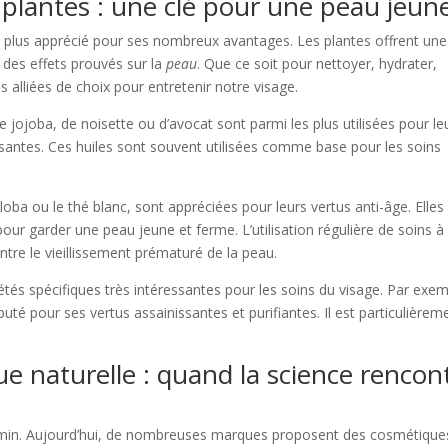
 plantes : une clé pour une peau jeun
n plus apprécié pour ses nombreux avantages. Les plantes offrent une
t des effets prouvés sur la
peau
. Que ce soit pour nettoyer, hydrater,
s alliées de choix pour entretenir notre visage.
 jojoba, de noisette ou d’avocat sont parmi les plus utilisées pour le
santes. Ces huiles sont souvent utilisées comme base pour les soins
.
oba ou le thé blanc, sont appréciées pour leurs vertus anti-âge. Elles
pour garder une peau jeune et ferme. L’utilisation régulière de soins à
ontre le vieillissement prématuré de la peau.
étés spécifiques très intéressantes pour les soins du visage. Par exem
éputé pour ses vertus assainissantes et purifiantes. Il est particulièrem
ue naturelle : quand la science rencon
emin. Aujourd’hui, de nombreuses marques proposent des cosmétique