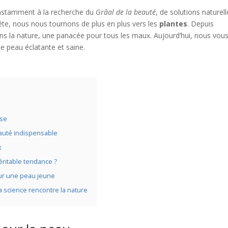
stamment à la recherche du
Grâal de la beauté
, de solutions naturel
te, nous nous tournons de plus en plus vers les
plantes
. Depuis
 dans la nature, une panacée pour tous les maux. Aujourd’hui, nous vou
e peau éclatante et saine.
sse
beauté indispensable
x
ritable tendance ?
our une peau jeune
la science rencontre la nature