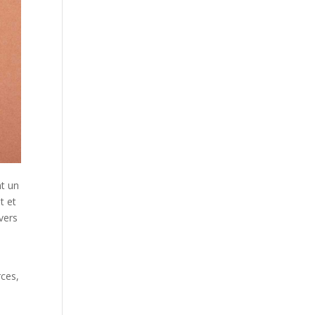
t un
t et
vers
rces,