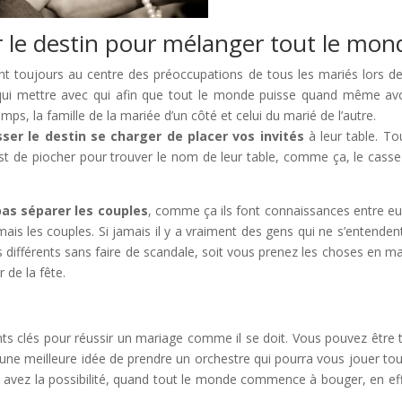
r le destin pour mélanger tout le mon
t toujours au centre des préoccupations de tous les mariés lors de
 qui mettre avec qui afin que tout le monde puisse quand même avo
mps, la famille de la mariée d’un côté et celui du marié de l’autre.
sser le destin se charger de placer vos invités
à leur table. To
 c’est de piocher pour trouver le nom de leur table, comme ça, le casse
pas séparer les couples
, comme ça ils font connaissances entre eu
mais les couples. Si jamais il y a vraiment des gens qui ne s’entenden
rs différents sans faire de scandale, soit vous prenez les choses en ma
r de la fête.
s pour réussir un mariage comme il se doit. Vous pouvez être 
 une meilleure idée de prendre un orchestre qui pourra vous jouer tou
n avez la possibilité, quand tout le monde commence à bouger, en eff