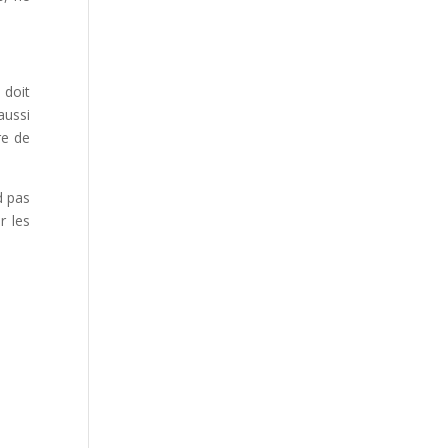
 doit
ussi
re de
d pas
r les