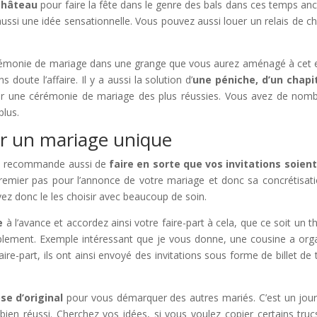
château
pour faire la fête dans le genre des bals dans ces temps anc
aussi une idée sensationnelle. Vous pouvez aussi louer un relais de c
ie de mariage dans une grange que vous aurez aménagé à cet e
doute l’affaire. Il y a aussi la solution d’
une péniche, d’un chapi
our une cérémonie de mariage des plus réussies. Vous avez de nom
plus.
r un mariage unique
recommande aussi de
faire en sorte que vos invitations soien
 premier pas pour l’annonce de votre mariage et donc sa concrétisatio
ez donc le les choisir avec beaucoup de soin.
e
à l’avance et accordez ainsi votre faire-part à cela, que ce soit un 
mplement. Exemple intéressant que je vous donne, une cousine a org
-part, ils ont ainsi envoyé des invitations sous forme de billet de t
se d’original
pour vous démarquer des autres mariés. C’est un jour
 bien réussi. Cherchez vos idées, si vous voulez copier certains truc