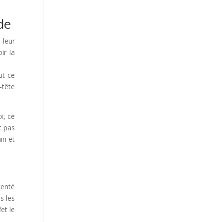
de
 leur
ir la
ut ce
-tête
x, ce
t pas
in et
tenté
s les
et le