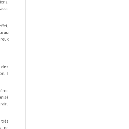
iens,
hasse
ffet,
teau
breux
t des
n. Il
thème
anisé
rain,
 très
s, ne