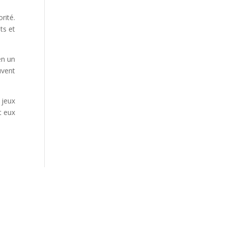
rité.
ts et
en un
uvent
 jeux
t eux