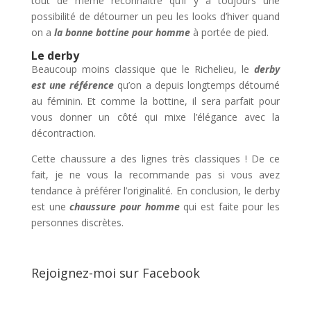
tout de même reconnaitre qu’il y a toujours une
possibilité de détourner un peu les looks d’hiver quand
on a
la bonne bottine pour homme
à portée de pied.
Le derby
Beaucoup moins classique que le Richelieu, le
derby
est une r
é
f
é
rence
qu’on a depuis longtemps détourné
au féminin. Et comme la bottine, il sera parfait pour
vous donner un côté qui mixe l’élégance avec la
décontraction.
Cette chaussure a des lignes très classiques ! De ce
fait, je ne vous la recommande pas si vous avez
tendance à préférer l’originalité. En conclusion, le derby
est une
chaussure pour homme
qui est faite pour les
personnes discrètes.
Rejoignez-moi sur Facebook