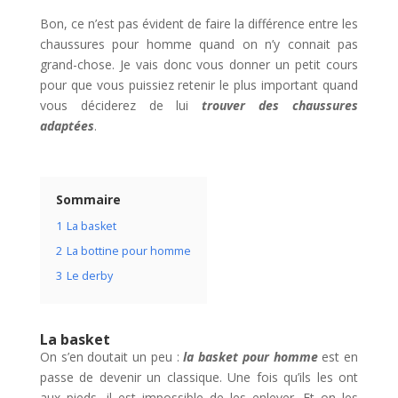
Bon, ce n’est pas évident de faire la différence entre les
chaussures pour homme quand on n’y connait pas
grand-chose. Je vais donc vous donner un petit cours
pour que vous puissiez retenir le plus important quand
vous déciderez de lui
trouver des chaussures
adapt
é
es
.
Sommaire
1
La basket
2
La bottine pour homme
3
Le derby
La basket
On s’en doutait un peu :
la basket pour homme
est en
passe de devenir un classique. Une fois qu’ils les ont
aux pieds, il est impossible de les enlever. Et on les