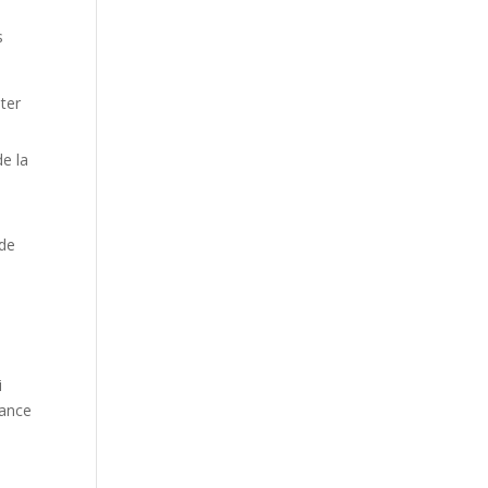
s
ter
de la
 de
i
sance