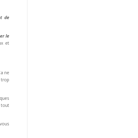
nt de
er le
ux et
Ça ne
 trop
lques
 tout
 vous