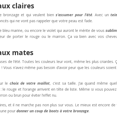
aux claires
e bronzage et qui veulent bien
s
’
assumer pour l
’é
t
é
. Avec un
tei
foncés qui ne vont pas rappeler que votre peau est fade.
le bleu marine, ou encore le violet qui auront le mérite de vous
sublim
 peur de porter le rouge ou le marron. Ça va bien avec vos cheve
eaux mates
es de l’été. Toutes les couleurs leur vont, même les plus criardes. 
e ! Vous n’avez même pas besoin d’avoir peur que les couleurs soient
sur le
choix de votre maillot
, c’est sa taille. J’ai quand même que
: le rouge et l’orange arrivent en tête de liste. Même si vous pouvez
on ou brun pour éviter l’effet nu.
ires, et il ne marche pas non plus sur vous. Le mieux est encore de
jaune pour
donner un coup de boots
à
votre bronzage
.