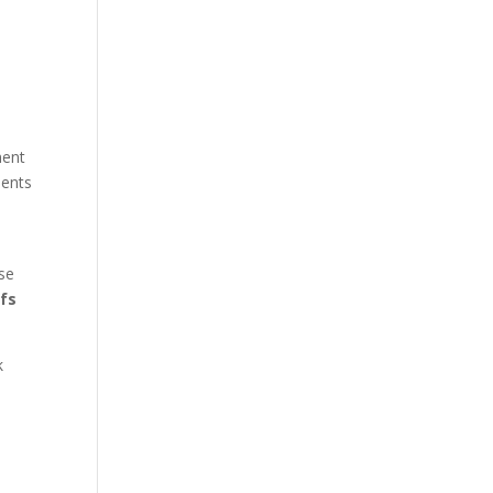
ment
ments
ise
fs
k