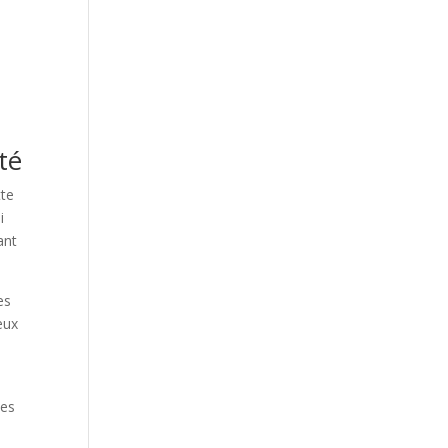
té
tte
i
ant
es
eux
les