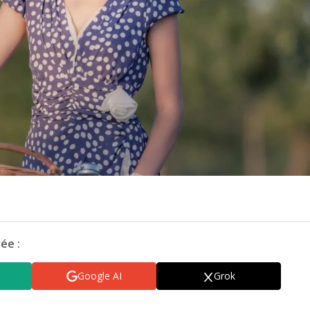
ée :
Google AI
Grok