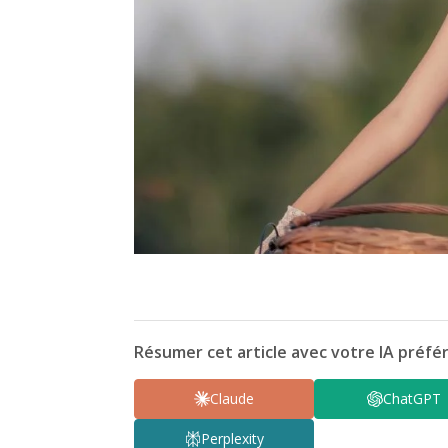
Résumer cet article avec votre IA préfér
Claude
ChatGPT
Perplexity