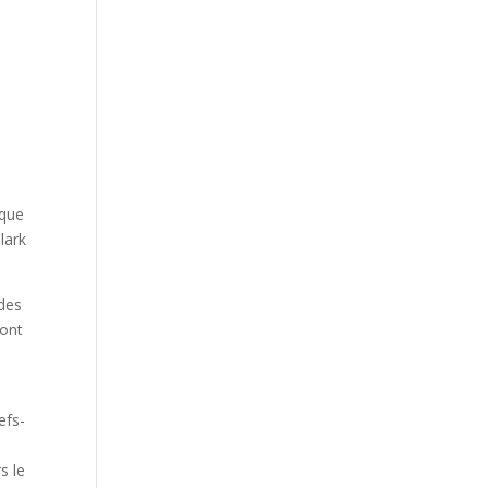
 que
lark
 des
sont
efs-
s le